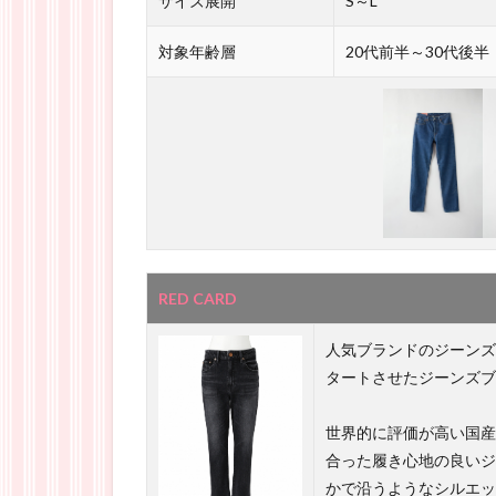
サイズ展開
S～L
対象年齢層
20代前半～30代後半
RED CARD
人気ブランドのジーンズ
タートさせたジーンズブ
世界的に評価が高い国産
合った履き心地の良いジ
かで沿うようなシルエッ