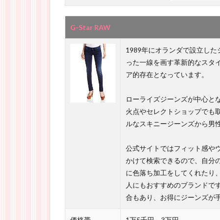
G-Star RAW
1989年にオランダで設立し
った一線を画す革新的なスタ
ア的存在となっています。
ローライズジーンズが中心とな
火点やセレクトショップでも
ルなスキニージーンズから男
公式サイトではフィット感や
かけて検索できるので、自分
に色落ち加工をしてくれたり
人にもおすすめのブランドです
合もあり、お得にジーンズが
価格帯
1万5千円～3万円